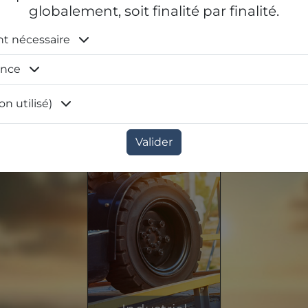
globalement, soit finalité par finalité.
nt nécessaire
Moto / Quad
ence
96 077 produits en stock
on utilisé)
Valider