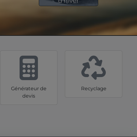
d'hiver
728 produits en stock
Générateur de
Recyclage
devis